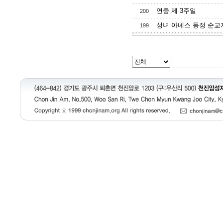
연중 제 3주일
200
성녀 아녜스 동정 순교
199