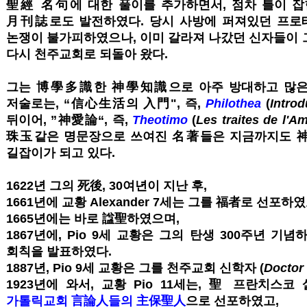
聖經 名句에 대한 풀이를 추가하면서, 점차 틀이 잡힌
月刊誌로도 발전하였다. 당시 사방에 퍼져있던 프로
논쟁이 불가피하였으나, 이미 갈라져 나갔던 신자들이 
다시 천주교회로 되돌아 왔다.
그는 博學多識한 神學知識으로 아주 방대하고 많은 
저술로는, “信心生活의 入門", 즉,
Philothea
(
Introd
뒤이어, ”神愛論“, 즉,
Theotimo
(
Les traites de l'A
珠玉같은 명문장으로 쓰여진 名著들은 지금까지도 
길잡이가 되고 있다.
1622년 그의 死後, 30여년이 지난 후,
1661년에 교황 Alexander 7세는 그를 福者로 선포하였고
1665년에는 바로 諡聖하였으며,
1867년에, Pio 9세 교황은 그의 탄생 300주년 기념
회칙을 발표하였다.
1887년, Pio 9세 교황은 그를 천주교회 신학자 (
Doctor
1923년에 와서, 교황 Pio 11세는, 聖 프란치스코
가톨릭교회 言論人들의 主保聖人
으로 선포하였고,