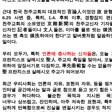
근대 한국 천주교회의 대표적인 言論人이었던 故 윤형중
6.25 사변 중, 특히, 1.4. 후퇴 이후, 경향잡지
천주교회의 소유였던 京鄕新聞의 천주교신자 기자들을
신자인 記者들이나 文人들은, 이마를 물로 씻는 領洗
쓰는 펜 촉도 領洗하여야 한다”고 말버릇처럼 말씀하
일이다.
우리 모두가, 특히
언론에 종사하는 신자들
은, 오늘
프란치스코 살레시오 聖人 주교의 축일을 맞아서, 오
위하여 앞장서기로 다짐하고, 率先垂範할 수는 없을까?
聖 프란치스코 살레시오 주교가 되어보자!
최근 우리사회는 언론의 자유, 표현의 자유, 등을 핑
인터넽 공간에서는 말과 글로 참으로 듣고 보기 힘든 
경우가 허다하다. 불순한 목적과 지시된 목
너무나 상쓰럽고, 잔인하며, 아주 저속한 표현과, 
심하게 반복함으로써 진실을 변질시키는 경우도 적지 