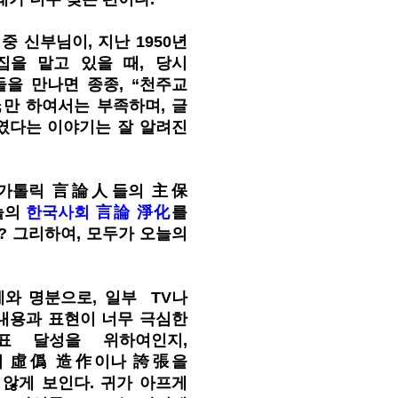
 신부님이, 지난 1950년
 편집을 맡고 있을 때, 당시
 만나면 종종, “천주교
만 하여서는 부족하며, 글
였다는 이야기는 잘 알려진
 가톨릭 言論人들의 主保
늘의
한국사회 言論 淨化
를
 그리하여, 모두가 오늘의
게와 명분으로, 일부 TV나
내용과 표현이 너무 극심한
표 달성을 위하여인지,
특히 虛僞 造作이나 誇張을
않게 보인다. 귀가 아프게