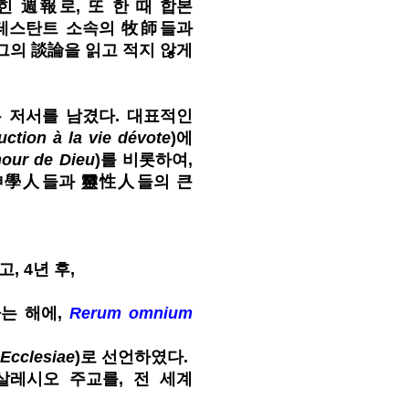
 週報로, 또 한 때 합본
테스탄트 소속의 牧師들과
그의 談論을 읽고 적지 않게
저서를 남겼다. 대표적인
uction à la vie dévote
)에
mour de Dieu
)를 비롯하여,
神學人들과 靈性人들의 큰
, 4년 후,
하는 해에,
Rerum omnium
 Ecclesiae
)로 선언하였다.
 살레시오 주교를, 전 세계