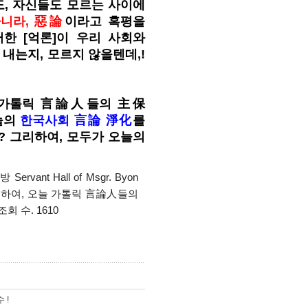
, 자신들도 모르는 사이에
니라, 惡論
이라고 혹평을
러한 [억론]이 우리 사회와
내는지, 모르지 않을텐데,!
 가톨릭 言論人들의 主保
늘의
한국사회 言論 淨化
를
 그리하여, 모두가 오늘의
ervant Hall of Msgr. Byon
 위하여, 오늘 가톨릭 言論人들의
회 수. 1610
 !