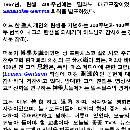
1967년, 탄생 400주년에는 밀라노 대교구장이었던
Sabaudiae Gemma
회칙을 발표하였다.
어느 한 聖人 개인의 탄생을 기념하는 300주년과 400
두 번씩이나 그의 탄생을 되새기며 하느님께 감사하는 
서문 참조).
더욱이 博學多識하였던 성 프란치스코 살레시오 주교
천주교회 현대화와 쇄신의 큰 分水嶺이 되는, 제2차 
400년 전 그의 思想은, 특히, 매스 메디아에 관한 교령(
(
Lumen Gentium
) 작성에 끼친 淵源的인 공헌에 대
감사하며 격찬하고 있다. 방대한 그의 전집은 영성
교의신학을 연구하는 神學人들에게는 일독필수의 명저라
그는 매우 善良하고 溫和하며, 상대방을 평화
사람이었으며, 늘 “모든이들에 대하여 항상 좋게 생각
대하여 주어라!”하고 말하는 버릇이 있었다. 오늘
귀담아 들어야 할 교훈이다. 오늘날 종종 TV의 뉴
자신도 모르게 이맛살을 찌푸려야만 하는 보도를 접할 때