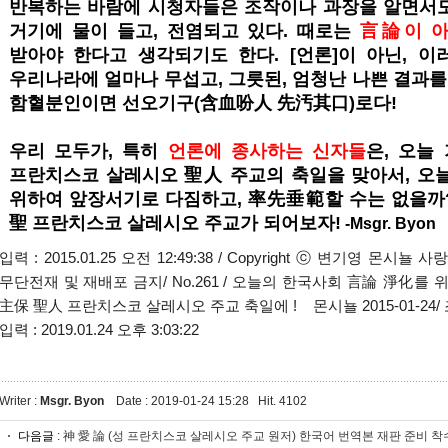
반복하는 바람에 시청자들은 조작이나 과장을 알면서도
거기에 물이 들고, 전염되고 있다. 때로는
言論이 아
받아야 한다고 생각되기도 한다. [언론]이 아닌, 이
우리나라에 얼마나 무섭고, 그릇된, 엄청난 나쁜 결과를 
함혈분인이면 선오기구(含血吩人 先汚其口)로다!
우리 모두가, 특히
언론에 종사하는 신자들
은, 오늘
프란치스코 살레시오 聖人 주교의 축일을 맞아서, 오
위하여 앞장서기로 다짐하고, 率先垂範할 수는 없을까?
聖 프란치스코 살레시오 주교가 되어보자!
-Msgr. Byon
입력 : 2015.01.25 오전 12:49:38 / Copyright ⓒ 변기영 몬시뇰 사랑방 S
무단전재 및 재배포 금지/ No.261 / 오늘의 한국사회 言論 淨化를
主保 聖人 프란치스코 살레시오 주교 축일에 ! 몬시뇰 2015-01-24/ 조
입력 : 2019.01.24 오후 3:03:22
Writer :
Msgr. Byon
Date : 2019-01-24 15:28
Hit.
4102
다음글
:
神 愛 論 (성 프란치스코 살레시오 주교 원저) 한국어 번역본 재판 준비 착수