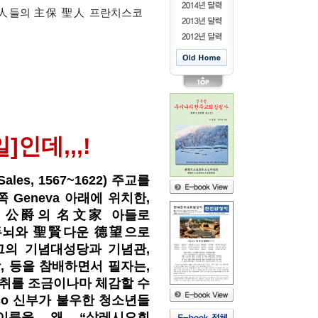
言論人들의 主保 聖人 프란치스코
인데,,,!
les, 1567~1622) 주교를
Geneva 아래에 위치한,
유한 公爵의 名文家 아들로
두뇌와 聖賢다운 德望으로
, 그의 기념대성당과 기념관,
당, 등을 참배하면서 필자는,
자취를 조금이나마 체감할 수
osco 신부가 불우한 청소년들
름을, 왜, “살레시오회