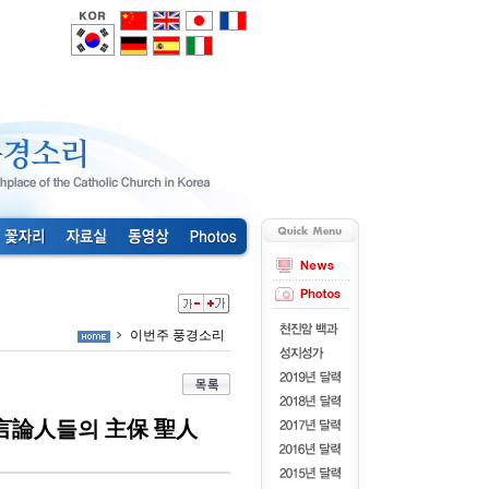
이번주 풍경소리
 言論人들의 主保 聖人