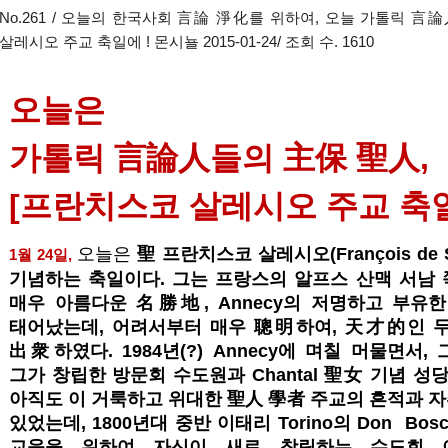
No.261 / 오늘의 한국사회 言論 淨化를 위하여, 오늘 가톨릭 
살레시오 주교 축일에 ! 몬시뇰 2015-01-24/ 조회 수. 1610
오늘은
가톨릭 言論人들의 主保 聖人,
[프란치스코 살레시오 주교 축일]
오늘은
聖 프란치스코 살레시오(François de Sa
1월 24일,
기념하는 축일이다. 그는 프랑스의 알프스 산맥 서남 쪽 
매우 아름다운 名勝地, Annecy의 저명하고 부
태어났는데, 어려서부터 매우 聰明하여, 天才的인 
出衆하였다. 1984년(?) Annecy에 며칠 머물면서
그가 창립한 방문회 수도원과 Chantal 聖女 기념 성
아직도 이 거룩하고 위대한 聖人 學者 주교의 흔적과 
있었는데, 1800년대 중반 이태리 Torino의 Don B
교육을 위하여 자신이 새로 창립하는 수도회 이