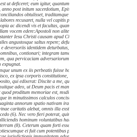
 est ut deficeret; eum igitur, quantumcumque divexarent, nunquam
, anno post initum sacerdotium, Episcopo Genevensi Granerio ipse,
conciliandos obtulisset, traditamque sibi perlibenter eam provinciam,
abores recusaret, nulla vel capitis pericula refugeret, ad salutem tot
a ac dicendi vis et facultas, quam invicta in peragendis sacri
 illam vocem edere:
Apostoli non aliter nisi patiendo pugnant, nec nisi
tanter Iesu Christi causam apud Chaballicenses suos egerit : qui, ut
 valles angustosque saltus repere; defugientes inclamando persegui;
 e deversoriis identidem deturbatus, noctes inter frigora et nives sub
re omnibus, contionari; integram tamen retinere semper suam animi
imam, qua pervicaciam adversariorum, quantumvis obfirmatam, ad
 expugnat.
umque unum ex iis perbeatis fuisse hominibus quos in
benedictionibus
sco, ex ipsa corporis constitutione, acrior quaedam natura obtigit
osito, qui edixerat:
Discite a me, quia mitis sum et corde
(5), animi
domuitque adeo, ut Deum pacis et mansuetudinis tam in se ad vivum
 quod proditum memoriae est, msdicos, qui sacrum eius corpus post
tque in minutissimos calculos concisum invenisse: quo ex portento
nquaginta annorum spatio nativam iracundiam contineret. Nimirum ex
e caritatis alebat, omnis illa exstitit Salesii lenitas, ut aptissime in
lcedo
(6). Nec vero fieri poterat, quin pastoralis mansuetudo, qua
alliciendis hominum voluntatibus haberet efficacitatem, quae mitibus
t terram
(8). Ceterum quam forti esset pectore hic, de quo exemplum
otiescumque ei fuit cum potentibus pro gloria Dei, pro Ecclesiae
ticae iurisdictionis immunitatem adversus Senatum Chamberiensem