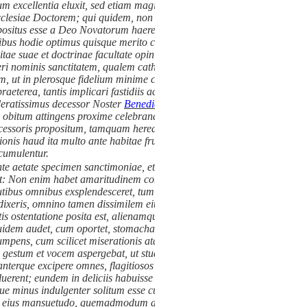
 excellentia eluxit, sed etiam magisterio ac disciplina sanctitatis.
esiae Doctorem; qui quidem, non secus atque illa christianae
ositus esse a Deo Novatorum haeresi, unde illa exorta est humanae
ntibus hodie optimus quisque merito conqueritur. Atque etiam videtur
vitae suae et doctrinae facultate opinionem illam profligaret eius
ri nominis sanctitatem, qualem catholica proponit Ecclesia, aut
, ut in plerosque fidelium minime cadat, sed paucis tantummodo,
terea, tantis implicari fastidiis ac taediis, ut ad viros mulieresque
deratissimus decessor Noster
Benedictus XV
, cum de illis quinque
 obitum attingens proxime celebrandum, proprias hac de re Litteras
essoris propositum, tamquam hereditate acceptum, libentissime
onis haud ita multo ante habitae fructus huius propediem ordiendae
 cumulentur.
nte aetate specimen sanctimoniae, et illud non severum ac triste, sed
t:
Non enim habet amaritudinem conversatio
illius, nec taedium
utibus omnibus exsplendesceret, tum eximiam prae se tulit animi
xeris, omnino tamen dissimilem eius fucatae benignitatis, quae in
stentatione posita est, alienamque prorsus vel a lentitudine seu
uidem audet, cum oportet, stomachari. Haec sane praecipua Salesii
rumpens, cum scilicet miserationis atque indulgentiae spiritu maxime
ris gestum et vocem aspergebat, ut studiosam omnium reverentiam ipsi
nterque excipere omnes, flagitiosos homines in primis et apostatas,
rent; eundem in deliciis habuisse reos carceribus inclusos, quos
neque minus indulgenter solitum esse cum famulis suis agere, quorum
e eius mansuetudo, quemadmodum ad universos pertinebat, sic nullo