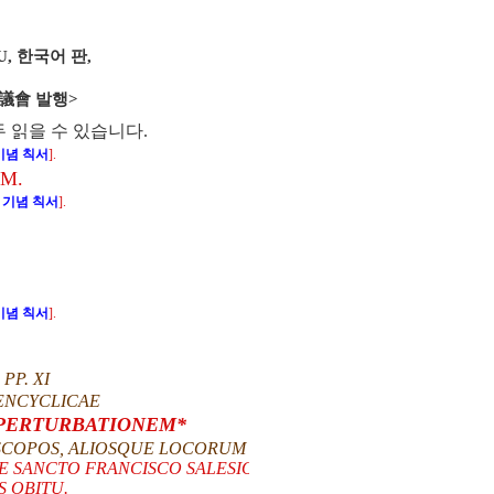
EU, 한국어 판,
協議會 발행>
두 읽을 수 있습니다.
) 기념 칙서
].
M.
7) 기념 칙서
].
) 기념 칙서
].
 PP. XI
ENCYCLICAE
PERTURBATIONEM*
PISCOPOS, ALIOSQUE LOCORUM ORDINARIOS PACEM ET
E SANCTO FRANCISCO SALESIO TERTIO PLENO SAECULO
S OBITU.