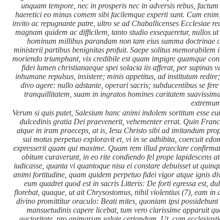
unquam tempore, nec in prosperis nec in adversis rebus, factum
haeretici eo minus comem sibi facilemque experti sunt. Cum enim
invito ac repugnante patre, ultro se ad Chaballicenses Ecclesiae re
magnam quidem ac difficilem, tanto studio exsequeretur, nullos ut l
hominum millibus parandam non tam eius summa doctrinae copi
ministerii partibus benignitas profuit. Saepe solitus memorabilem
moriendo triumphant
, vix credibile est quam impigre quamque cons
fidei lumen christianaeque spei solacia iis afferat, per supinas
inhumane repulsus, insistere; minis appetitus, ad institutum redire;
divo agere: nullo adstante, operari sacris; subducentibus se fe
tranquillitatem, suam in ingratos homines caritatem suaviss
extremum
Verum si quis putet, Salesium hanc animi indolem sortitum esse e
dulcedinis
gratia Dei praevenerit, vehementer errat. Quin Franci
atque in iram praeceps, at is, Iesu Christo sibi ad imitandum prop
sui motus perpetuo exploravit et, vi in se adhibita, coercuit e
expresserit quam qui maxime. Quam rem illud praeclare confirmat
obitum curaverunt, in eo rite condiendo fel prope lapidescens a
iudicasse, quanta vi quantoque nisu ei constare debuisset ut qui
animi fortitudine, quam quidem perpetuo fidei vigor atque ignis divina
eum quadret quod est in sacris Litteris:
De forti egressa est, du
florebat, quaque, ut ait Chrysostomus,
nihil violentius
(7), eam in 
divino promittitur oraculo:
Beati mites, quoniam ipsi possidebun
mansuetudinis capere licebat, tum vero clarissime apparuit qu
auctoritate, pro animarum salute certandum. Ut, cum ecclesias