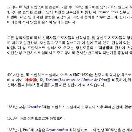
그러나 1616년 프랑스어로 초판이 나온 후
1976년 한국어로 당시 200자 원고지 
한국어로 번역한 초판이 당시 최민순 신부님을 비롯한 파 Raymon Spies 신
이번에, 43년 만에 재판 발행을 결정하고, 마침내 준비를 착수하였으며, 반세기
어려움이 적지 않음을 솔직히 알려 드립니다.
모든 성직자들과 특히 신학자들,수도자들과 신학생들, 및 평신도 지도자들의 영
또 아끼고 실천하여, 자신을 가꾸도록 힘쓰고자 이 일에 뜻이 있고, 관심이 있는
바랍니다.성 프란치스코 살레시오 주교는 평신도들의 수덕생활에 관하여 처
이런한
성 프란치스코 살레시오 주교 당시와 흡사한 반교회적
격변기를 용감히 극
400여년 전, 聖 프란치스코 살레시오 주교
(1567~1622)
는 천주교회 역사상 최초로
에 뒤이어,
神愛論
, 즉,
Theotimo
(
Les traites de l'Amour de Dieu
)를 비롯하여,
신학자들과 神學人들과 靈性人들의 큰 길잡이가 되고 있습니다.
1661년,교황
Alexander 7
세는 프란치스코 살레시오 주교의 사후 40여년 만에 福者로
1665년, 바로 성인으로 諡聖하였으며,
1867년에, Pio 9세 교황은
Rerum omnium
회칙 발표로,
그의 탄생 300주년을 전 