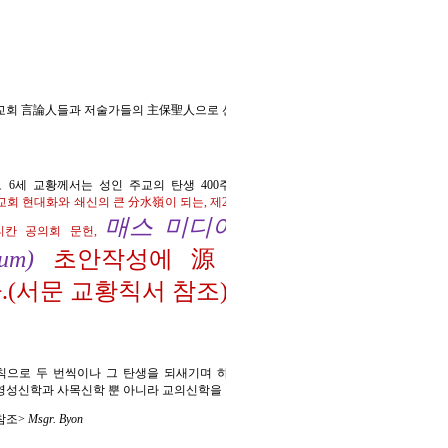
 가톨릭교회 言論人들과 저술가들의 主保聖人으로 선포하였습니다.
로 6세 교황께서는 성인 주교의 탄생 400주년을,
Sabaudiae Gemma 회칙
발표로,
교회 현대화와 쇄신의 큰 分水嶺이 되는, 제2차바티칸 공의회 가르침에 끼친 영향은
매스 미디아에 관한 교령(Inter
티칸 공의회 문헌,
um)
초안작성에 源泉的인 용어의
(서문 교황칙서 참조)
회칙으로 두 번씩이나 그 탄생을 되새기며 하느님께 감사하는 경우도 처음 이지만,
은 영성신학과 사목신학 뿐 아니라 교의신학을 연구하는 神學人들에게, 또, 초자연적인
참조>
Msgr. Byon