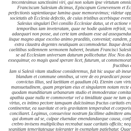
trecentesimus sanctissimi viri, qui non solum ipse virtutum omnium
Franciscum Salesium dicimus, Episcopum Genevensem et Eccl
perfectionis sapientiaeque lumina quae memoravimus; videtur opp
societatis ab Ecclesia defectio, de cuius tristibus acerbisque eve
Salesius singulari Dei consilio Ecclesiae datus, ut et actione 
temporibus iam inveteratam, quae ne hodie quidem refrixit, ve
adaequari non posse, aut certe tam arduam esse ad assequendum
iisque magno atque excelso animo praeditis, conveniat; eandem, prae
extra claustra degentes neutiquam accommodetur. Itaque desi
caelitibus sollemnem sermonem haberet, beatum Francisci Salesii
se ad Ecclesiam universam daturum pollicebatur. Hoc Nos dec
exsequimur, eo magis quod sperare licet, futurum, ut commemorati
fructibus
Iam si Salesii vitam studiose consideremus, fuit hic usque ab ineu
blandum et commune omnibus, ut vere de eo praedicari posse
convictus illius, sed laetitiam et gaudium
(4). Etenim cum virt
mansuetudinem, quam propriam eius et singularem notam recte di
quodam munditiarum urbanarum studio et immoderatae comitatis o
apathia quae nulla re commovetur vel a timiditate quae ne tum q
virtus, ex intimo pectore tamquam dulcissimus fructus caritatis e
contineretur, ea suavitate et oris gravitatem temperabat et corpo
conciliaret. Legimus, consuevisse nostrum facillime admittere ama
qui domum ad se, culpae eluendae emendandaeque causa, conflue
crebro invisens multiplicibus recreabat suae caritatis officiis; 
segnitiam temeritatesque toleranter in exemplum patiebatur. Qua