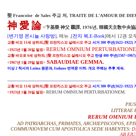
聖 Francoise de Sales 주교 저, TRAITE DE L'AMOUR DE DI
神 愛 論
<卞基榮 神父 飜譯, 1976년, 韓國天主敎中央
[
변기영 몬시뇰 사랑방
], 메뉴 ,[
전자 북,E-Book
]에서 12권 모
교황 비오 11세 성하의,[聖 프란치스꼬 살레시오 주교
서거
300 주년(1622~1922
RERUM OMNIUM PERTURBATIONE
<1923년 1월 26일 발표>
교황 바오로 6세 성하의, [
聖 프란치스꼬 살레시오 주교
탄생 400 주년(1567~196
SABAUDIAE GEMMA.
<1967년 1월 29일 발표>
이상 2 칙서의 Latina 원문과, Italiano 번역문 이하. 개요 주해는 추후 계속.
--------------------------------------------------------------
교황 비오 11세 성하의,[聖 프란치스꼬 살레시오 주교
서거
300 주년(1622~1922
RERUM OMNIUM PERTURBATIONEM.
<1923년 1월 26일 발표>
PIUS
LITTERAE 
RERUM OMNIUM 
AD PATRIARCHAS, PRIMATES, ARCHIEPISCOPOS, E
COMMUNIOVEM CUM APOSTOLICA SEDE HABENTES:
D
AB EIU