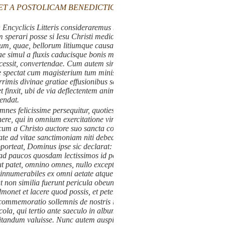
ET A POSTOLICAM BENEDICTIONEM
cyclicis Litteris consideraremus medendi gratia, vidimus in ipsis
sperari posse si Iesu Christi medica per Ecclesiam sanctam manus
atum, quae, bellorum litiumque causa princeps, sicut communem vitae
 simul a fluxis caducisque bonis mentes singulorum, atque ad
cessit, convertendae. Cum autem singuli fere officium sancte servare
ne spectat cum magisterium tum ministerium Ecclesiae catholicae, ut
rrimis divinae gratiae effusionibus sanctificet ; atque ita hanc ipsam
 finxit, ubi de via deflectentem animadverterit, revocare in pristinum
endat.
nes felicissime persequitur, quoties, Dei beneficio ac munere, ei
nere, qui in omnium exercitatione virtutum admirabiles exstiterunt.
a Christo auctore suo sancta constituta sit et sanctitatis effectrix,
e ad vitae sanctimoniam niti debeant. Haec est voluntas Dei, ait
porteat, Dominus ipse sic declarat:
Estote ergo vos perfecti, sicut et
d paucos quosdam lectissimos id pertinere, ceterisque in inferiore
ut patet, omnino omnes, nullo excepto; nec, ceteroquin, quotquot ad
nnumerabiles ex omni aetate atque ordine fuisse testatur historia, iis
t non similia fuerunt pericula obeunda. Scilicet, ut praeclare
monet et lacere quod possis, et petere quod non possis
(3).
commemoratio sollemnis de nostris illis heroibus Ignatio Loyoleo,
cola, qui tertio ante saeculo in album Sanctorum adscripti essent, ea
itandum valuisse. Nunc autem auspicato accidit caelestis natalis