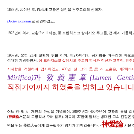
1887년, 20여년 후, Pio 9세 교황은 성인을 천주교회의 신학자,
Doctor Ecclesiae
로 선언하였고,
1923년에 와서, 교황 Pio 11세는, 聖 프란치스코 살레시오 주교를, 전 세계
1967년, 요한 23세 교황의 뒤를 이어, 제2차바티칸 공의회를 마무리한 바오
성대히
기념하
면서,
성 프란치스코 살레시오 주교의 학식과 정신과 교훈이, 천주
지대함을 격찬하며 감사하였고, 400년 전 그의 思想과 교훈은, 제2차바
Mirifica)
과
敎義憲章(Lumen Genti
직접기여까지 하였음을 밝히고 있습니다.
어느 한 聖人 개인의 탄생을 기념하여, 300주년과 400주년에 교황의 특별 
(
神愛論
서문의 교황칙서 주해 참조). 더욱이 27권에 달하는 방대한 그의 전집
神愛論
덕을 닦는 修德人들에게 일독필수의 명저가 되어있습니다. <
서문 