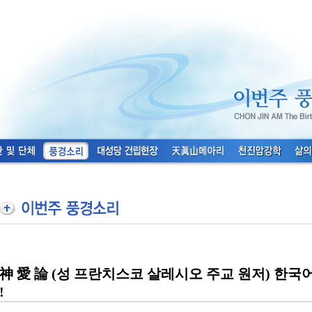
神 愛 論 (성 프란치스코 살레시오 주교 원저) 한국
!