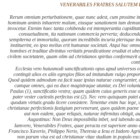
VENERABILES FRATRES SALUTEM 
Rerum omnium perturbationem, quae nunc adest, cum proxime in En
hominum animis inhaerere malum, eiusque sanationem tum demum 
invocetur. Etenim haec tanta cohibenda est intemperantia cupidit
consuetudinem, ita nationum commercia perverta; deducendae
sempiterna et immortalia, quorum incredibilis incuria plerisque in
instituerint, eo ipso melius erit humanae societati. Atqui huc om
homínes et traditae divinitus veritatis praedicatione erudiat et ube
civilem societatem, quam olim ad christianos spiritus conformavit et
cont
Ecclesia vero huiusmodi sanctificationis opus apud universos om
contingit alios ex aliis egregios filios ad imitandum vulgo propo
Quod quidem admodum ea facit suae ipsius naturae congruenter, cum 
cumque omnes, qui ea duce magistraque utuntur, ex Dei voluntat
Paulus (1),
sanctificatio vestra
; quam quidem cuius generis esse o
pater vester caelestis perfectus est
(2). Nec vero quisquam patet a
quodam virtutis gradu licere consistere. Tenentur enim hac lege, 
christianae perfectionis fastigium pervenerunt, quos quidem paene i
aut non eadem, quae reliquis, naturae infirmitas obtigit, au
Augustinus:
Non Deus impossibilia inbet, sed iubendo ad
Iamvero, Venerabiles Fratres, quae peracta est superiore anno 
Francisco Xaverio, Philippo Nerio, Theresia a Iesu et Isidoro Agri
non parum visa est ad christianae vitae studium in populo exc