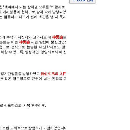
3천5백여매나 되는 상하권 모두를 9p 활자로 4X6 배판 700여면의 대작이 7년에 걸쳐
부님과 여러분들의 협력으로 감격 속에 발행되었는데,그 후, 지금까지 절판이 되었다가,
 전 컴퓨터가 나오기 전에 초판을 낼 때 못지 않게 지금 재판을 내는데도 크고 작은
성과 수덕의 지침서와 교과서로 이
神愛論
을 각자 한권씩 늘 지니고 다니며,지키고,
 분들은 이번
神愛論
재판 발행에 물심양면으로 협력하며 동참하여 주실 수 있기를
음으로 정식으로 논술한 대신학자로도 알려져 있읍니다.오늘의 한국천주교회가
복할 수 있도록, 영성적인 영양제로서 이 신애론 재판을 내놓기로 하였읍니다.
 정기간행물을 발행하였고,
信心生活의 入門
,즉,
Philothea
(
Introduction a la vie devote
)
 珠玉같은 명문장으로 27권이 넘는 전집을 저술하였는데, 이 名著들은 지금까지도
 선포하였고, 시복 후 4년 후,
세계 보편 교회적으로 장엄하게 기념하였습니다.